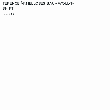
ZUM WARENKORB HINZUFÜGEN
TERENCE ÄRMELLOSES BAUMWOLL-T-
SHIRT
S
M
L
XL
55,00 €