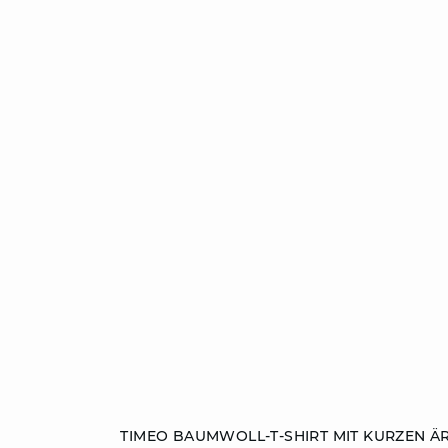
ZUM WARENKORB HINZUFÜGEN
TIMEO BAUMWOLL-T-SHIRT MIT KURZEN Ä