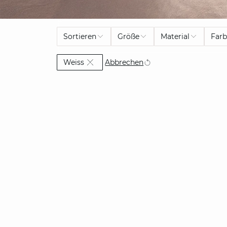
Sortieren
Größe
Material
Far
Currently Refined by Farben: Weiss
Abbrechen
Weiss