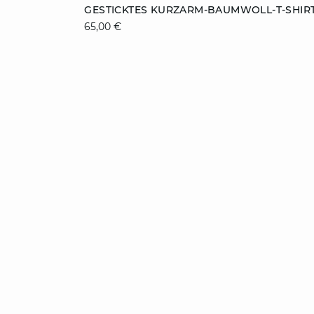
ZUM WARENKORB HINZUFÜGEN
GESTICKTES KURZARM-BAUMWOLL-T-SHIR
65,00 €
S
M
L
XL