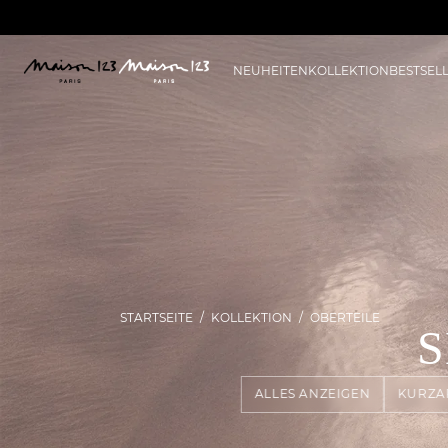
NEUHEITEN
KOLLEKTION
BESTSEL
STARTSEITE
KOLLEKTION
OBERTEILE
S
ALLES ANZEIGEN
KURZA