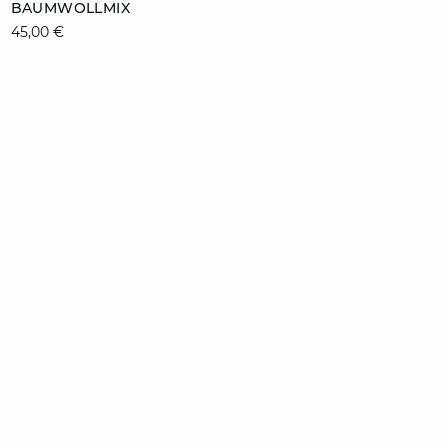
BAUMWOLLMIX
XS
S
M
L
45,00 €
XL