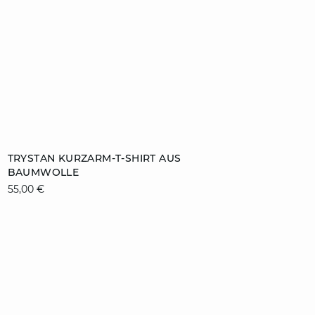
ZUM WARENKORB HINZUFÜGEN
TRYSTAN KURZARM-T-SHIRT AUS
BAUMWOLLE
XS
S
M
L
55,00 €