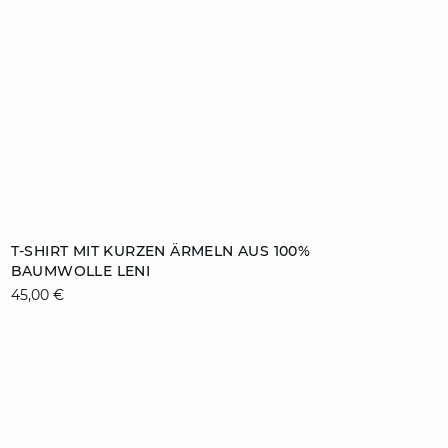
ZUM WARENKORB HINZUFÜGEN
T-SHIRT MIT KURZEN ÄRMELN AUS 100%
BAUMWOLLE LENI
XS
S
M
L
45,00 €
XL