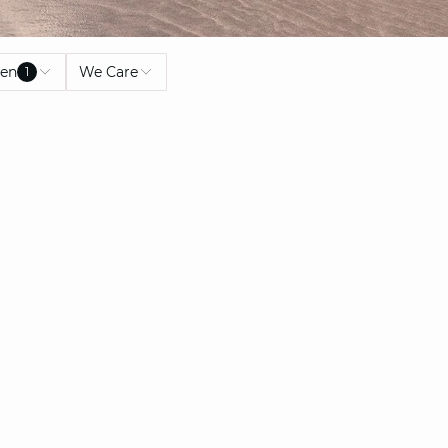
ben
We Care
1