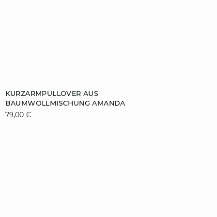
ZUM WARENKORB HINZUFÜGEN
KURZARMPULLOVER AUS
BAUMWOLLMISCHUNG AMANDA
S
M
L
XL
79,00 €