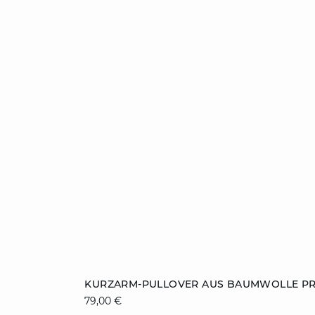
ZUM WARENKORB HINZUFÜGEN
KURZARM-PULLOVER AUS BAUMWOLLE PR
79,00 €
S
M
L
XL