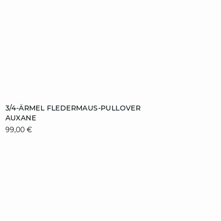
ZUM WARENKORB HINZUFÜGEN
3/4-ÄRMEL FLEDERMAUS-PULLOVER
AUXANE
S
M
L
XL
99,00 €
video