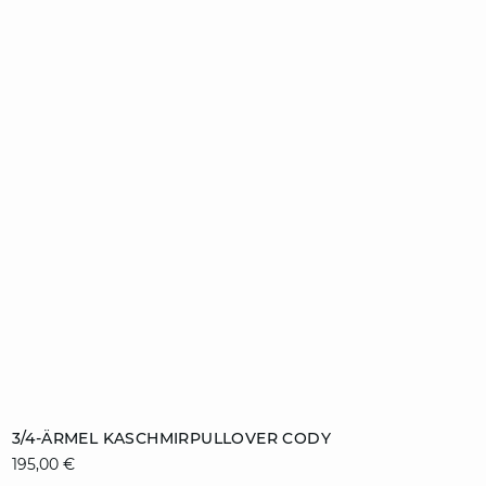
ZUM WARENKORB HINZUFÜGEN
3/4-ÄRMEL KASCHMIRPULLOVER CODY
195,00 €
XS
S
M
L