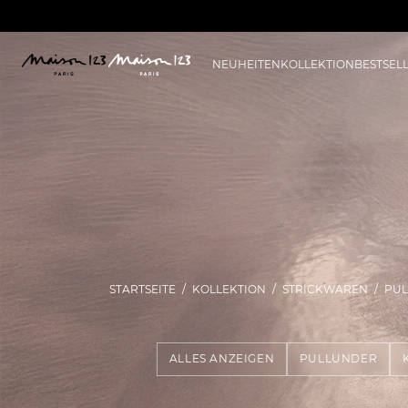
NEUHEITEN
KOLLEKTION
BESTSEL
STARTSEITE
KOLLEKTION
STRICKWAREN
PUL
ALLES ANZEIGEN
PULLUNDER