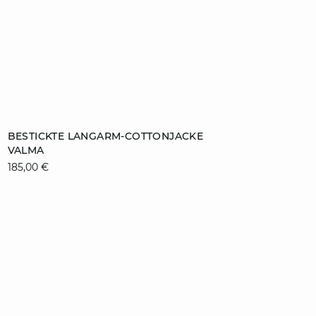
ZUM WARENKORB HINZUFÜGEN
BESTICKTE LANGARM-COTTONJACKE
VALMA
XS
S
M
L
185,00 €
XL