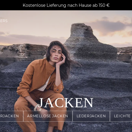
AGUA : Entdecken Sie unsere neue Kollektion
Kostenlose Lieferung nach Hause ab 150 €
Klarna auf Rechnung bezahlen
LERS
JACKEN
ERJACKEN
ÄRMELLOSE JACKEN
LEDERJACKEN
LEICHTE