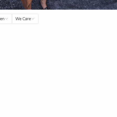
ben
We Care