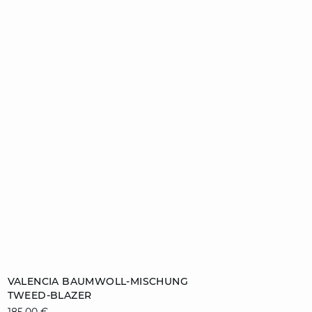
ZUM WARENKORB HINZUFÜGEN
VALENCIA BAUMWOLL-MISCHUNG
TWEED-BLAZER
32
34
36
38