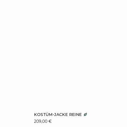
ZUM WARENKORB HINZUFÜGEN
KOSTÜM-JACKE REINE
209,00 €
36
42
44