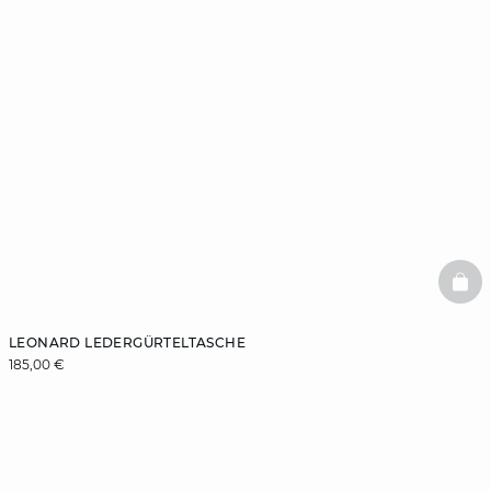
BAS
LEONARD LEDERGÜRTELTASCHE
185,00 €