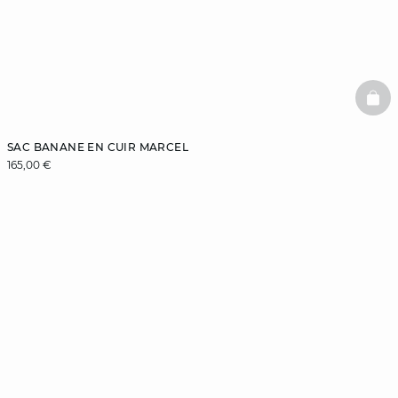
BAS
SAC BANANE EN CUIR MARCEL
165,00 €