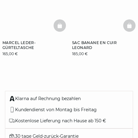
BASKETFULL
BAS
MARCEL LEDER-
SAC BANANE EN CUIR
GÜRTELTASCHE
LEONARD
165,00 €
185,00 €
Klarna auf Rechnung bezahlen
Kundendienst von Montag bis Freitag
Kostenlose Lieferung nach Hause ab 150 €
30 tage Geld-zurück-Garantie