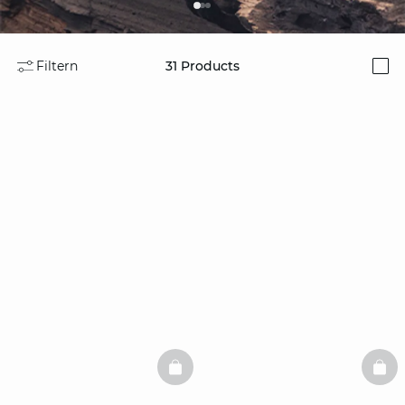
Filtern
31
Products
i
BASKETFULL
BAS