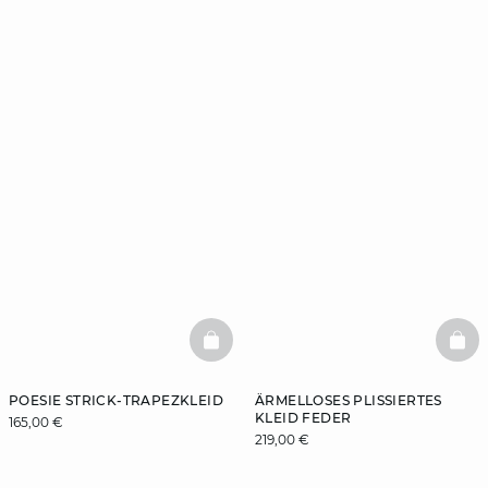
BASKETFULL
BAS
POESIE STRICK-TRAPEZKLEID
ÄRMELLOSES PLISSIERTES
KLEID FEDER
165,00 €
219,00 €