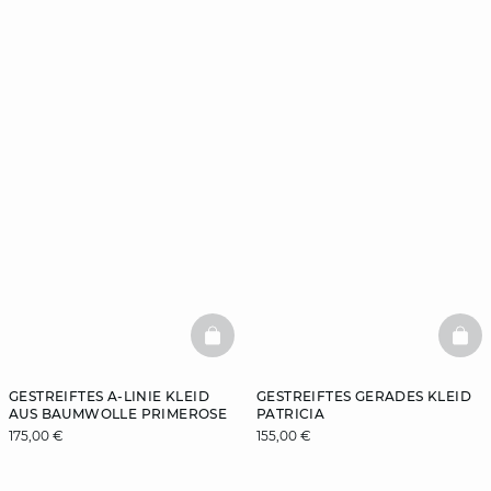
BASKETFULL
BAS
GESTREIFTES A-LINIE KLEID
GESTREIFTES GERADES KLEID
AUS BAUMWOLLE PRIMEROSE
PATRICIA
175,00 €
155,00 €