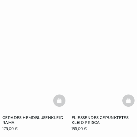
BASKETFULL
BAS
GERADES HEMDBLUSENKLEID
FLIESSENDES GEPUNKTETES K
RAMA
LEID PRISCA
175,00 €
195,00 €