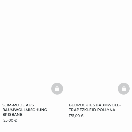
BASKETFULL
BAS
SLIM-MODE AUS
BEDRUCKTES BAUMWOLL-
BAUMWOLLMISCHUNG
TRAPEZKLEID POLLYNA
BRISBANE
175,00 €
125,00 €