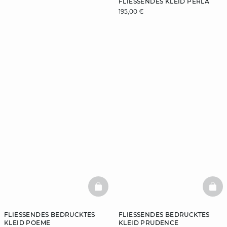
FLIESSENDES KLEID PERLA
195,00 €
ENTDECKEN
SIE
BASKETFULL
BAS
FLIESSENDES BEDRUCKTES K
FLIESSENDES BEDRUCKTES K
LEID POEME
LEID PRUDENCE