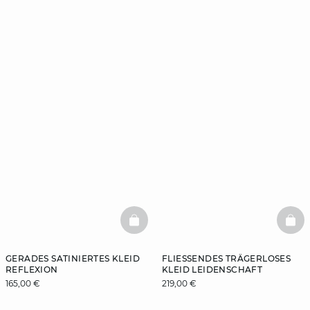
BASKETFULL
BAS
GERADES SATINIERTES KLEID
FLIESSENDES TRÄGERLOSES K
REFLEXION
LEID LEIDENSCHAFT
165,00 €
219,00 €