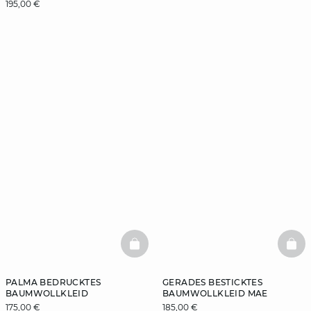
195,00 €
BASKETFULL
BAS
PALMA BEDRUCKTES
GERADES BESTICKTES
BAUMWOLLKLEID
BAUMWOLLKLEID MAE
175,00 €
185,00 €