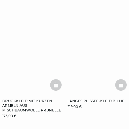
BASKETFULL
BAS
DRUCKKLEID MIT KURZEN
LANGES PLISSEE-KLEID BILLIE
ÄRMELN AUS
219,00 €
MISCHBAUMWOLLE PRUNELLE
175,00 €