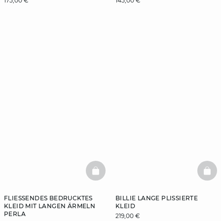
175,00 €
145,00 €
BASKETFULL
BAS
FLIESSENDES BEDRUCKTES K
BILLIE LANGE PLISSIERTE
LEID MIT LANGEN ÄRMELN P
KLEID
ERLA
219,00 €