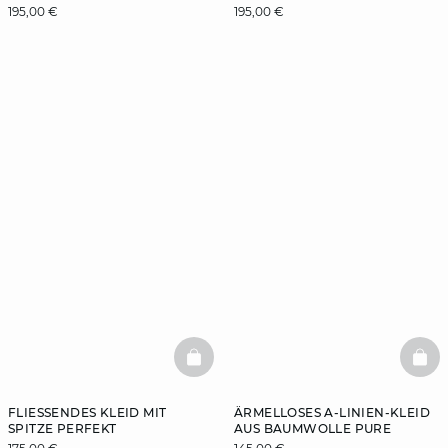
195,00 €
195,00 €
BASKETFULL
BAS
FLIESSENDES KLEID MIT S
ÄRMELLOSES A-LINIEN-KLEID
PITZE PERFEKT
AUS BAUMWOLLE PURE