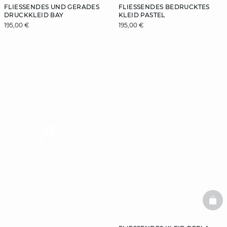
FLIESSENDES UND GERADES D
FLIESSENDES BEDRUCKTES K
RUCKKLEID BAY
LEID PASTEL
195,00 €
195,00 €
video
BAS