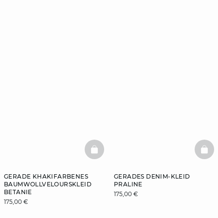
BASKETFULL
BAS
GERADE KHAKIFARBENES
GERADES DENIM-KLEID
BAUMWOLLVELOURSKLEID
PRALINE
BETANIE
175,00 €
175,00 €