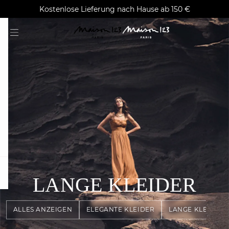
AGUA : Entdecken Sie unsere neue Kollektion
Kostenlose Lieferung nach Hause ab 150 €
Klarna auf Rechnung bezahlen
question
LANGE KLEIDER
ALLES ANZEIGEN
ELEGANTE KLEIDER
LANGE KLEIDER