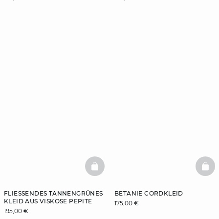
BASKETFULL
BAS
FLIESSENDES TANNENGRÜNES K
BETANIE CORDKLEID
LEID AUS VISKOSE PEPITE
175,00 €
195,00 €