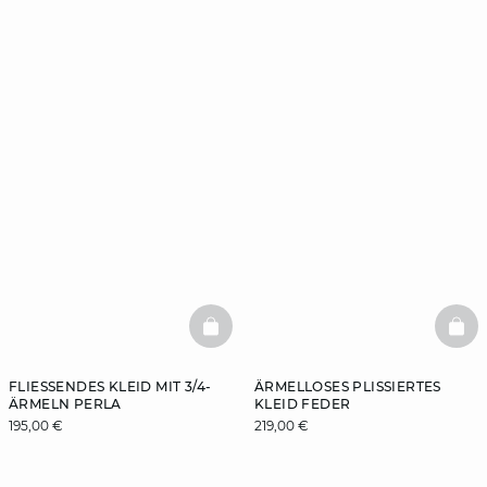
BASKETFULL
BAS
FLIESSENDES KLEID MIT 3/4-Ä
ÄRMELLOSES PLISSIERTES
RMELN PERLA
KLEID FEDER
195,00 €
219,00 €