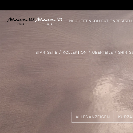
NEUHEITEN
KOLLEKTION
BESTSEL
STARTSEITE
KOLLEKTION
OBERTEILE
SHIRTS 
ALLES ANZEIGEN
KURZA