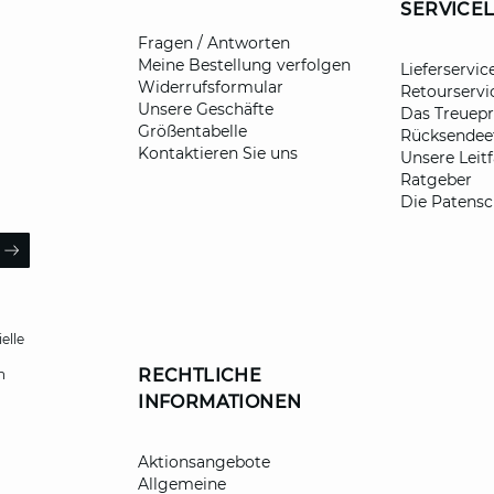
SERVICE
Fragen / Antworten
Meine Bestellung verfolgen
Lieferservic
Widerrufsformular
Retourservi
Unsere Geschäfte
Das Treue
Größentabelle
Rücksendeet
Kontaktieren Sie uns
Unsere Leit
Ratgeber
Die Patensc
ail
ARROW
elle
RECHTLICHE
h
INFORMATIONEN
Aktionsangebote
Allgemeine