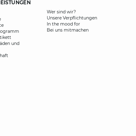
LEISTUNGEN
​Wer sind wir?
Unsere Verpflichtungen
e
In the mood for
ce
Bei uns mitmachen
programm
ikett
fäden und
haft