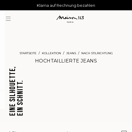
AGUA : Entdecken Sie unsere neue Kollektion
Kostenlose Lieferung nach Hause ab 150 €
Klarna auf Rechnung bezahlen
STARTSEITE
KOLLEKTION
JEANS
NACH STILRICHTUNG
HOCHTAILLIERTE JEANS
EINE SILHOUETTE,
EIN SCHNITT.
CROPPED
BARREL
question
JEANS
JEANS