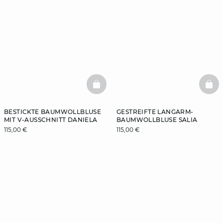
BASKETFULL
BAS
BESTICKTE BAUMWOLLBLUSE
GESTREIFTE LANGARM-
MIT V-AUSSCHNITT DANIELA
BAUMWOLLBLUSE SALIA
115,00 €
115,00 €