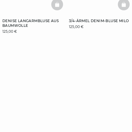
BASKETFULL
BAS
DENISE LANGARMBLUSE AUS
3/4-ÄRMEL DENIM-BLUSE MILO
BAUMWOLLE
125,00 €
125,00 €