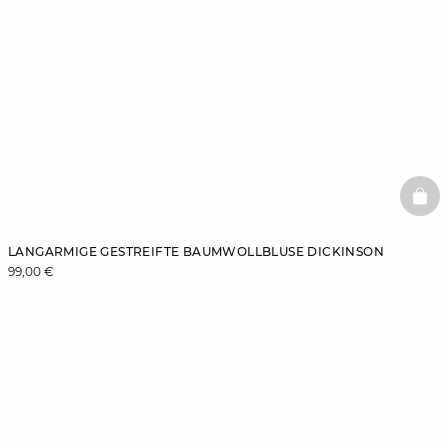
BAS
LANGARMIGE GESTREIFTE BAUMWOLLBLUSE DICKINSON
99,00 €