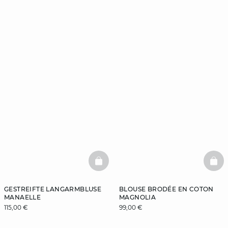
BASKETFULL
BAS
GESTREIFTE LANGARMBLUSE
BLOUSE BRODÉE EN COTON
MANAELLE
MAGNOLIA
115,00 €
99,00 €