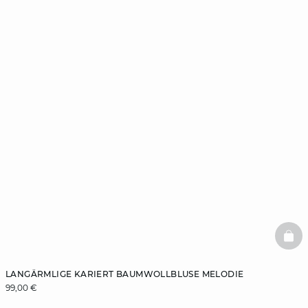
BAS
LANGÄRMLIGE KARIERT BAUMWOLLBLUSE MELODIE
99,00 €