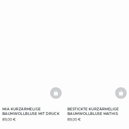
BASKETFULL
BAS
MIA KURZÄRMELIGE
BESTICKTE KURZÄRMELIGE
BAUMWOLLBLUSE MIT DRUCK
BAUMWOLLBLUSE MATHIS
89,00 €
89,00 €