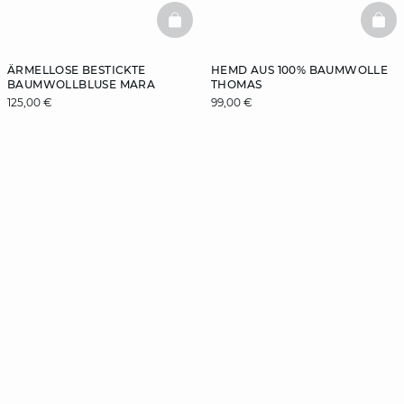
BASKETFULL
BAS
ÄRMELLOSE BESTICKTE
HEMD AUS 100% BAUMWOLLE
BAUMWOLLBLUSE MARA
THOMAS
125,00 €
99,00 €