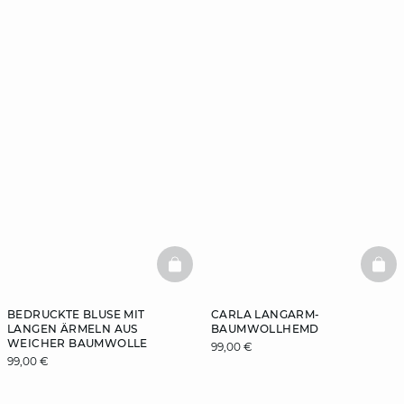
BASKETFULL
BAS
BEDRUCKTE BLUSE MIT
CARLA LANGARM-
LANGEN ÄRMELN AUS
BAUMWOLLHEMD
WEICHER BAUMWOLLE
99,00 €
99,00 €