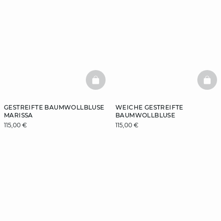
BASKETFULL
BAS
GESTREIFTE BAUMWOLLBLUSE
WEICHE GESTREIFTE
MARISSA
BAUMWOLLBLUSE
115,00 €
115,00 €