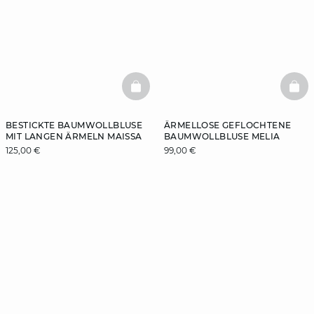
BASKETFULL
BAS
BESTICKTE BAUMWOLLBLUSE
ÄRMELLOSE GEFLOCHTENE
MIT LANGEN ÄRMELN MAISSA
BAUMWOLLBLUSE MELIA
125,00 €
99,00 €