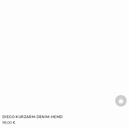
BAS
DIEGO KURZARM-DENIM-HEMD
99,00 €