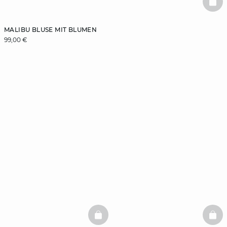
BAS
MALIBU BLUSE MIT BLUMEN
99,00 €
BASKETFULL
BAS