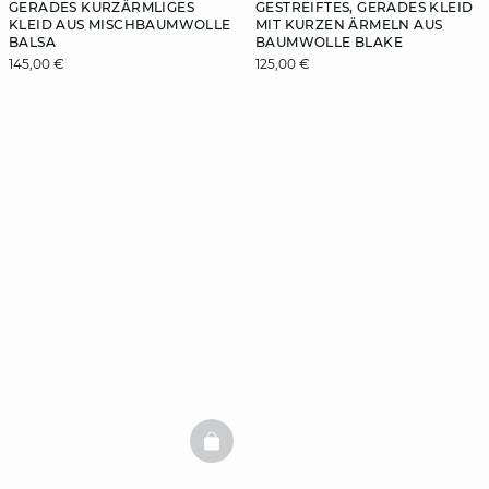
GERADES KURZÄRMLIGES
GESTREIFTES, GERADES KLEID
KLEID AUS MISCHBAUMWOLLE
MIT KURZEN ÄRMELN AUS
BALSA
BAUMWOLLE BLAKE
145,00 €
125,00 €
BASKETFULL