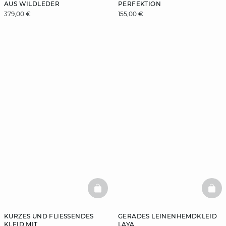
AUS WILDLEDER
PERFEKTION
379,00 €
155,00 €
BASKETFULL
BAS
KURZES UND FLIESSENDES K
GERADES LEINENHEMDKLEID
LEID MIT K
LAYA