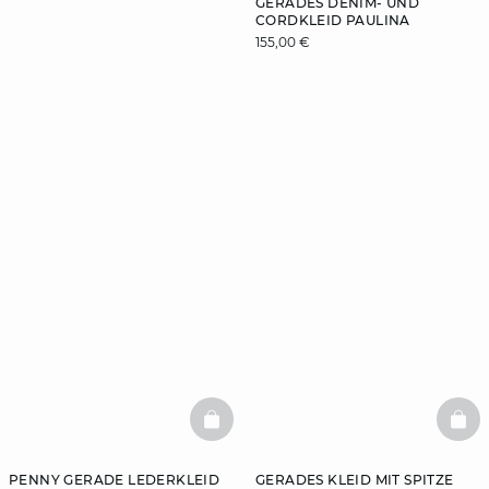
GERADES DENIM- UND
CORDKLEID PAULINA
155,00 €
ENTDECKEN
SIE
BASKETFULL
BAS
PENNY GERADE LEDERKLEID
GERADES KLEID MIT SPITZE