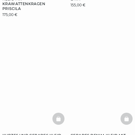
RAWATTENKRAGEN P
155,00 €
RISCILA
175,00 €
BASKETFULL
BAS