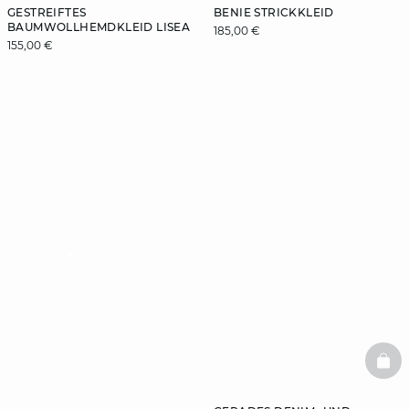
GESTREIFTES
BENIE STRICKKLEID
BAUMWOLLHEMDKLEID LISEA
185,00 €
155,00 €
video
BAS