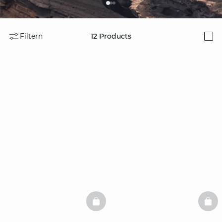
Filtern
12
Products
i
BASKETFULL
BAS