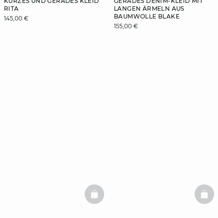
KURZES UND GERADES KLEID
GERADES DENIM-KLEID MIT
RITA
LANGEN ÄRMELN AUS
BAUMWOLLE BLAKE
145,00 €
155,00 €
BASKETFULL
BAS