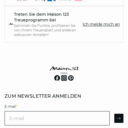
Treten Sie dem Maison 123
Treueprogramm bei
Ich melde mich an
Sammeln Sie Punkte, profitieren Sie
von Ihrem Treuerabatt und anderen
exklusiven Vorteilen!
ZUM NEWSLETTER ANMELDEN
E-mail
*
E-mail
AR