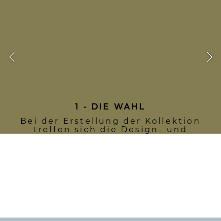
1 - DIE WAHL
Bei der Erstellung der Kollektion
treffen sich die Design- und
Einkaufsteams, um die zertifizierten
Materialien und die zugehörigen
Labels auszuwählen, die im WeCare-
Referenzhandbuch beschrieben
sind, das vom CSR- und Responsible
Sourcing-Team entwickelt wurde.