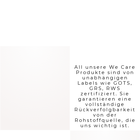
Produzieren im Einklang mit
Mensch und Umwelt
All unsere We Care
Produkte sind von
WeCare
unabhängigen
Labels wie GOTS,
GRS, RWS
Unsere
zertifiziert. Sie
verantwortungsvollere
garantieren eine
Kollektion
vollständige
Rückverfolgbarkeit
von der
KOLLEKTION ANSEHEN
Rohstoffquelle, die
uns wichtig ist.