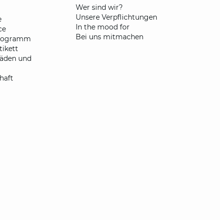
​Wer sind wir?
Unsere Verpflichtungen
e
In the mood for
ce
Bei uns mitmachen
programm
ikett
fäden und
haft