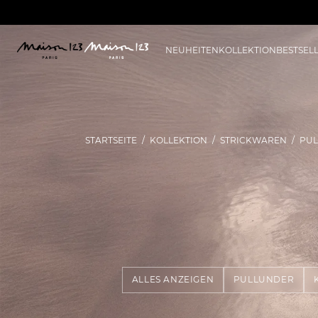
NEUHEITEN
KOLLEKTION
BESTSEL
STARTSEITE
KOLLEKTION
STRICKWAREN
PUL
ALLES ANZEIGEN
PULLUNDER