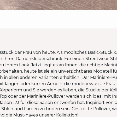
gsstück der Frau von heute. Als modisches Basic-Stück k
 in Ihren Damenkleiderschrank. Für einen Streetwear-Stil
Ihrem Look. Jetzt liegt es an Ihnen, die richtige Mariniè
rbehalten, heute ist sie ein unverzichtbares Modeteil f
h in allen anderen Varianten erhältlich! Der Marinière-Pul
it langen oder kurzen Ärmeln, die modebewusste Frau tr
 Körperform und Sie werden es lieben, die Stücke der Kol
Top oder der Marinière-Pullover werden sich ideal mit 
aison 123 für diese Saison entworfen hat. Inspiriert von
tilen und Farben zu finden sein. Gestreifte Pullover, w
ind die Must-haves unserer Kollektion!