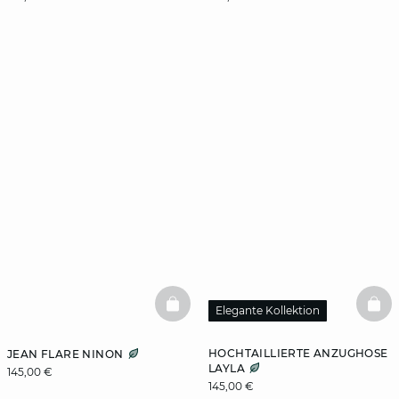
BASKETFULL
BAS
Elegante Kollektion
HOCHTAILLIERTE ANZUGHOSE
JEAN FLARE NINON
LAYLA
145,00 €
145,00 €