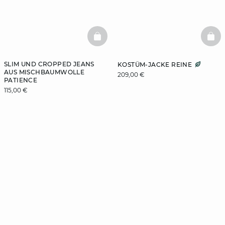
BASKETFULL
BAS
SLIM UND CROPPED JEANS
KOSTÜM-JACKE REINE
AUS MISCHBAUMWOLLE
209,00 €
PATIENCE
115,00 €