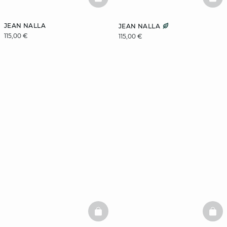
BASKETFULL
BAS
JEAN NALLA
JEAN NALLA
115,00 €
115,00 €
BASKETFULL
BAS