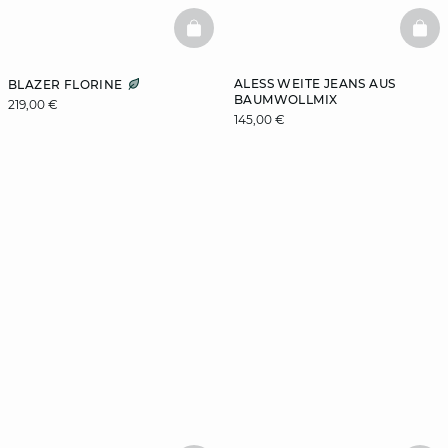
BASKETFULL
BAS
ALESS WEITE JEANS AUS
BLAZER FLORINE
BAUMWOLLMIX
219,00 €
145,00 €