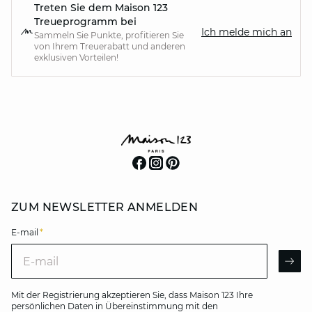
Treten Sie dem Maison 123
Treueprogramm bei
Ich melde mich an
Sammeln Sie Punkte, profitieren Sie
von Ihrem Treuerabatt und anderen
exklusiven Vorteilen!
ZUM NEWSLETTER ANMELDEN
E-mail
*
E-mail
AR
Mit der Registrierung akzeptieren Sie, dass Maison 123 Ihre
persönlichen Daten in Übereinstimmung mit den