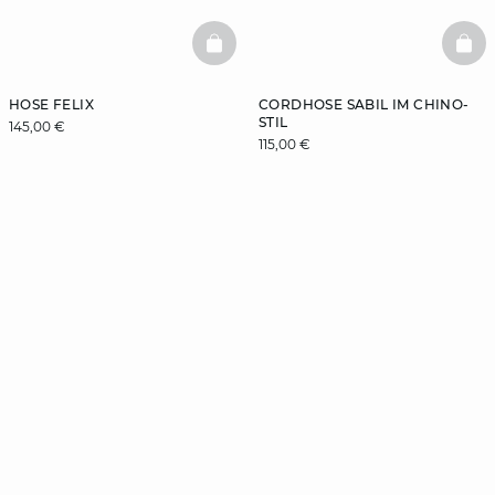
BASKETFULL
BAS
HOSE FELIX
CORDHOSE SABIL IM CHINO-
STIL
145,00 €
115,00 €