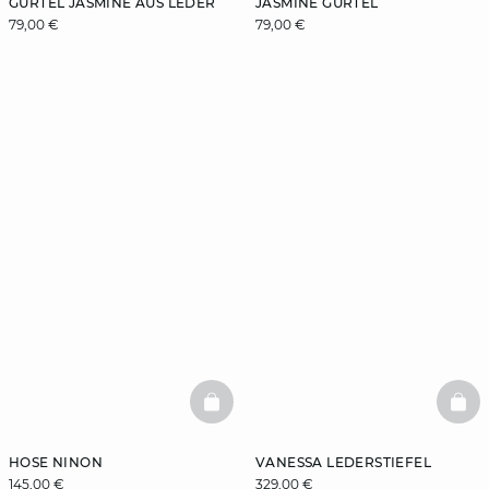
GÜRTEL JASMINE AUS LEDER
JASMINE GÜRTEL
79,00 €
79,00 €
BASKETFULL
BAS
HOSE NINON
VANESSA LEDERSTIEFEL
145,00 €
329,00 €