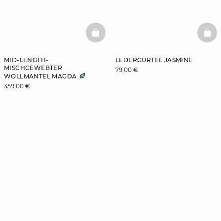
BASKETFULL
BAS
MID-LENGTH-
LEDERGÜRTEL JASMINE
MISCHGEWEBTER
79,00 €
WOLLMANTEL MAGDA
359,00 €