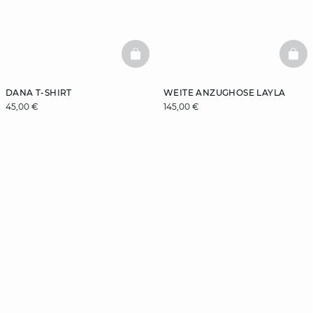
BASKETFULL
BAS
DANA T-SHIRT
WEITE ANZUGHOSE LAYLA
45,00 €
145,00 €