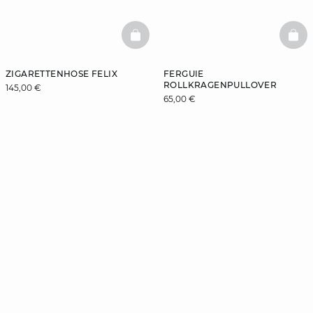
BASKETFULL
BAS
ZIGARETTENHOSE FELIX
FERGUIE
ROLLKRAGENPULLOVER
145,00 €
65,00 €