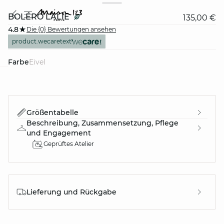
BOLÉRO LALIE
135,00 €
4.8
Die {0} Bewertungen ansehen
product.wecaretext
Farbe
eivel
question
Größentabelle
Beschreibung, Zusammensetzung, Pflege
und Engagement
Geprüftes Atelier
Lieferung und Rückgabe