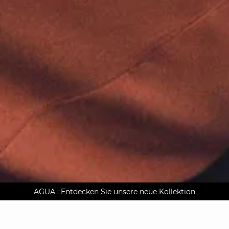
AGUA : Entdecken Sie unsere neue Kollektion
Kostenlose Lieferung nach Hause ab 150 €
Klarna auf Rechnung bezahlen