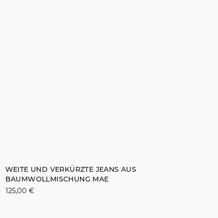
ZUM WARENKORB HINZUFÜGEN
WEITE UND VERKÜRZTE JEANS AUS
BAUMWOLLMISCHUNG MAE
32
34
36
38
125,00 €
40