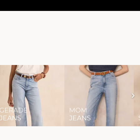
GERADE
MOM
JEANS
JEANS