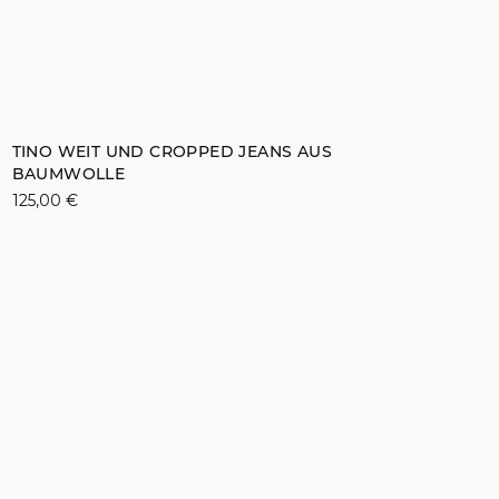
ZUM WARENKORB HINZUFÜGEN
TINO WEIT UND CROPPED JEANS AUS
BAUMWOLLE
32
34
36
38
125,00 €
40
42