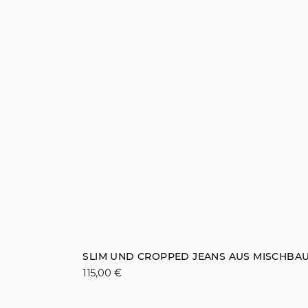
ZUM WARENKORB HINZUFÜGEN
SLIM UND CROPPED JEANS AUS MISCHBA
115,00 €
32
38
40
42