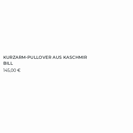
ZUM WARENKORB HINZUFÜGEN
KURZARM-PULLOVER AUS KASCHMIR
BILL
XS
S
M
L
145,00 €
XL