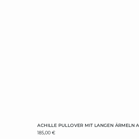
ZUM WARENKORB HINZUFÜGEN
ACHILLE PULLOVER MIT LANGEN ÄRMELN 
185,00 €
XS
S
M
L
XL