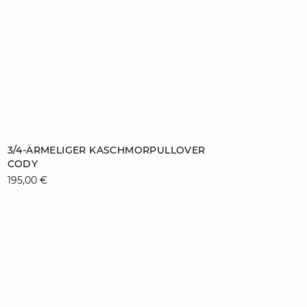
ZUM WARENKORB HINZUFÜGEN
3/4-ÄRMELIGER KASCHMORPULLOVER
CODY
XS
S
M
L
195,00 €
XL
video