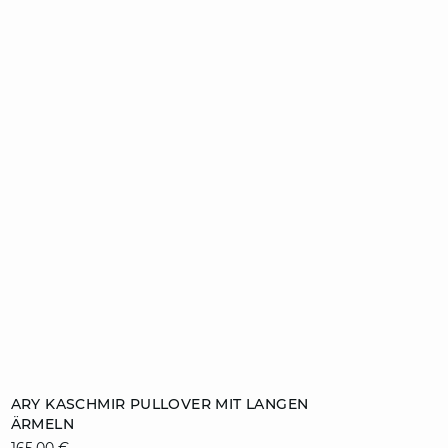
ZUM WARENKORB HINZUFÜGEN
ARY KASCHMIR PULLOVER MIT LANGEN
ÄRMELN
XS
S
M
L
165,00 €