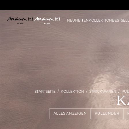
NEUHEITEN
KOLLEKTION
BESTSEL
STARTSEITE
KOLLEKTION
STRICKWAREN
PUL
K
ALLES ANZEIGEN
PULLUNDER