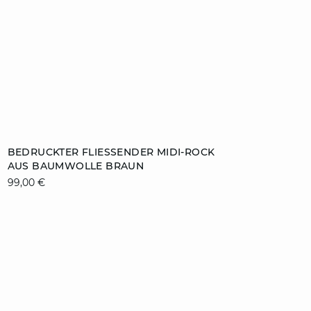
ZUM WARENKORB HINZUFÜGEN
BEDRUCKTER FLIESSENDER MIDI-ROCK A
US BAUMWOLLE BRAUN
XS
S
M
L
99,00 €
video