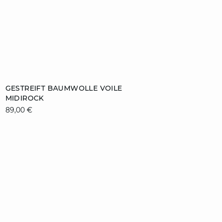
ZUM WARENKORB HINZUFÜGEN
GESTREIFT BAUMWOLLE VOILE
MIDIROCK
M
XL
89,00 €