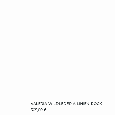
ZUM WARENKORB HINZUFÜGEN
VALERIA WILDLEDER A-LINIEN-ROCK
305,00 €
34
36
38
40
42