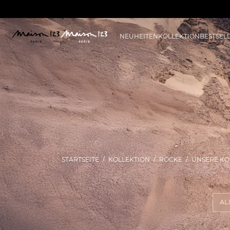
NEUHEITEN
KOLLEKTION
BESTSEL
STARTSEITE
KOLLEKTION
RÖCKE
UNSERE KO
AL