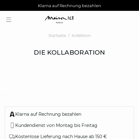
AGUA : Entdecken Sie unsere neue Kollektion
Kostenlose Lieferung nach Hause ab 150 €
Klarna auf Rechnung bezahlen
Startseite
Kollektion
DIE KOLLABORATION
question
Klarna auf Rechnung bezahlen
Kundendienst von Montag bis Freitag
Kostenlose Lieferung nach Hause ab 150 €