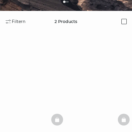
Filtern
2
Products
i
BASKETFULL
BAS