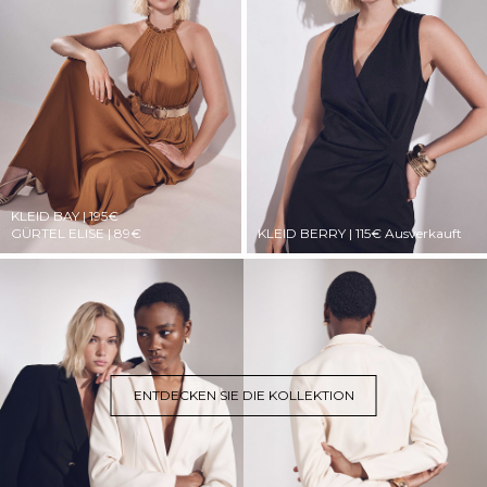
KLEID BAY | 195€
GÜRTEL ELISE | 89€
KLEID BERRY | 115€
Ausverkauft
ENTDECKEN SIE DIE KOLLEKTION