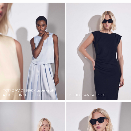
TOP DAVID | 99€
Ausverkauft
ROCK ETINCELLE | 155€
KLEID BIANCA | 195€