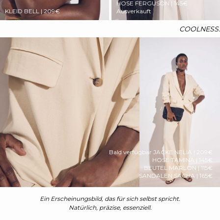
HOSE FERGUSON | 145€
KLEID BELL | 209€
Ausverkauft
COOLNESS.
Bald verfügbar
JACKE NELIA | 209€
HOSE TAMINA | 145€
BEUTEL MARLON | 115€
SANDALEN SACHA | 165€
Ein Erscheinungsbild, das für sich selbst spricht.
Natürlich, präzise, essenziell.