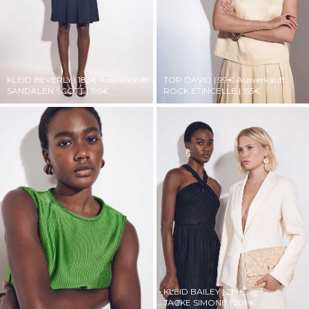
KLEID BEVERLY | 185€
Ausverkauft
TOP DAVID | 99€
Ausverkauft
SANDALEN SCOTT | 195€
ROCK ETINCELLE | 155€
KLEID BAILEY | 219€
JACKE SIMONE | 209€