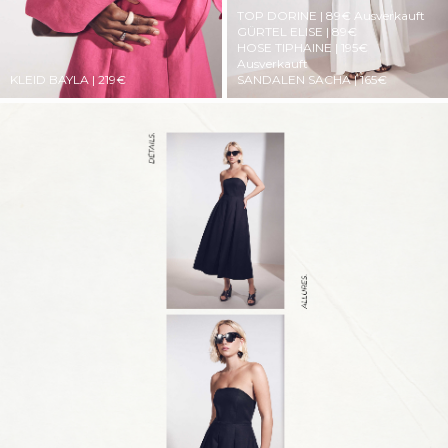
TOP DORINE | 89€
Ausverkauft
GÜRTEL ELISE | 89€
HOSE TIPHAINE | 195€
Ausverkauft
KLEID BAYLA | 219€
SANDALEN SACHA | 165€