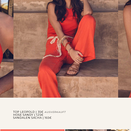
TOP LEOPOLD | 35€
AUSVERKAUFT
HOSE SANDY | 125€
SANDALEN SACHA | 165€