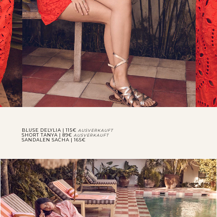
BLUSE DELYLIA | 115€
AUSVERKAUFT
SHORT TANYA | 89€
AUSVERKAUFT
SANDALEN SACHA | 165€