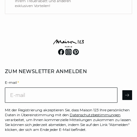
Ihrem Treuerabatt und anderen
exklusiven Vorteilen!
ZUM NEWSLETTER ANMELDEN
E-mail
*
E-mail
AR
Mit der Registrierung akzeptieren Sie, dass Maison 123 Ihre persönlichen
Daten in Übereinstimmung mit den
Datenschutzbestimmungen
verarbeitet, um Ihnen kommerzielle Mitteilungen zukommen zu lassen.
Sie können sich jederzeit abmelden, indem Sie auf den Link "Abmelden"
klicken, der sich am Ende jeder E-Mail befindet.