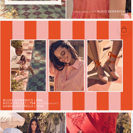
KLEID BERENISSE |
AUSVERKAUFT
145€
BLUSE DOMENICO | 89€
ROCK OEILLET | 79€
AUSVERKAUFT
SANDALEN STELLA | 125€