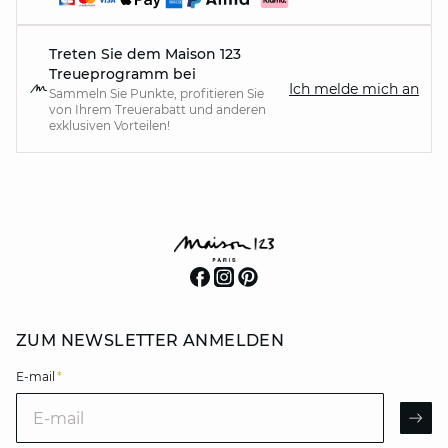
Treten Sie dem Maison 123
Treueprogramm bei
Ich melde mich an
Sammeln Sie Punkte, profitieren Sie
von Ihrem Treuerabatt und anderen
exklusiven Vorteilen!
ZUM NEWSLETTER ANMELDEN
E-mail
*
E-mail
AR