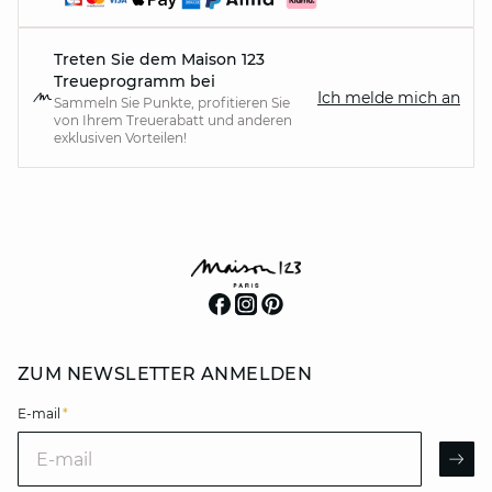
Treten Sie dem Maison 123
Treueprogramm bei
Ich melde mich an
Sammeln Sie Punkte, profitieren Sie
von Ihrem Treuerabatt und anderen
exklusiven Vorteilen!
ZUM NEWSLETTER ANMELDEN
E-mail
*
E-mail
AR