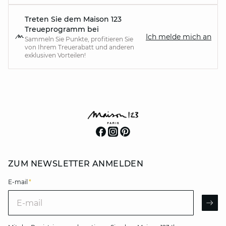
Treten Sie dem Maison 123
Treueprogramm bei
Ich melde mich an
Sammeln Sie Punkte, profitieren Sie
von Ihrem Treuerabatt und anderen
exklusiven Vorteilen!
ZUM NEWSLETTER ANMELDEN
E-mail
*
E-mail
AR