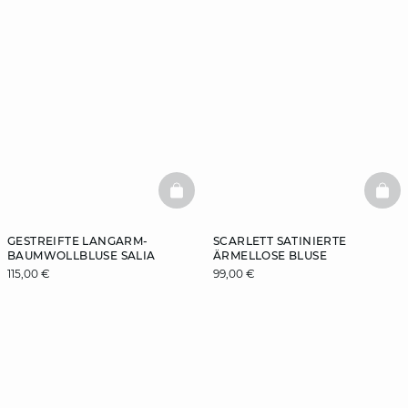
BASKETFULL
BAS
GESTREIFTE LANGARM-
SCARLETT SATINIERTE
BAUMWOLLBLUSE SALIA
ÄRMELLOSE BLUSE
115,00 €
99,00 €