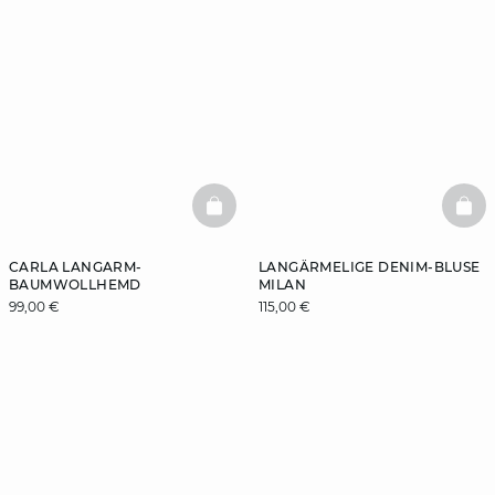
BASKETFULL
BAS
CARLA LANGARM-
LANGÄRMELIGE DENIM-BLUSE
BAUMWOLLHEMD
MILAN
99,00 €
115,00 €