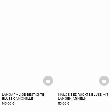
BASKETFULL
BAS
LANGÄRMLIGE BESTICKTE
MALOE BEDRUCKTE BLUSE MIT
BLUSE CAMOMILLE
LANGEN ÄRMELN
145,00 €
115,00 €