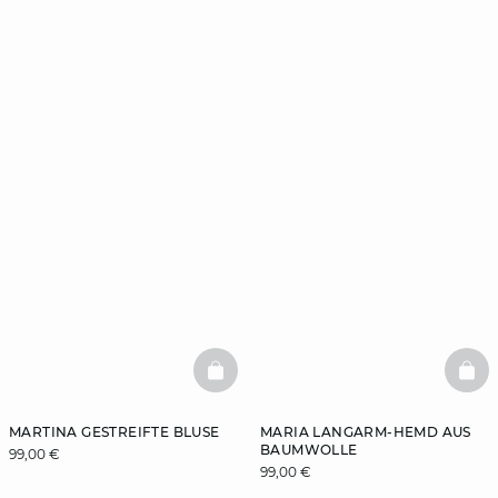
BASKETFULL
BAS
MARTINA GESTREIFTE BLUSE
MARIA LANGARM-HEMD AUS
BAUMWOLLE
99,00 €
99,00 €