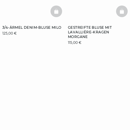
BASKETFULL
BAS
3/4-ÄRMEL DENIM-BLUSE MILO
GESTREIFTE BLUSE MIT
LAVALLIÈRE-KRAGEN
125,00 €
MORGANE
115,00 €