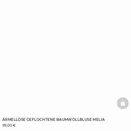
BAS
ÄRMELLOSE GEFLOCHTENE BAUMWOLLBLUSE MELIA
99,00 €