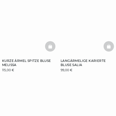
BASKETFULL
BAS
KURZE ÄRMEL SPITZE BLUSE
LANGÄRMELIGE KARIERTE
MELISSA
BLUSE SALIA
115,00 €
99,00 €