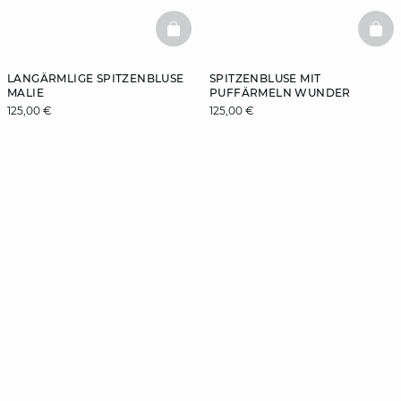
BASKETFULL
BAS
LANGÄRMLIGE SPITZENBLUSE
SPITZENBLUSE MIT
MALIE
PUFFÄRMELN WUNDER
125,00 €
125,00 €