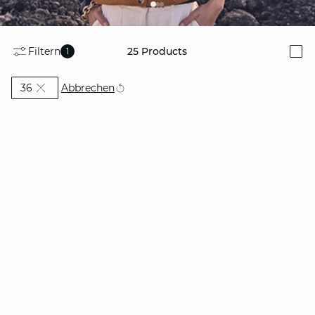
Filtern
25
Products
1
i
Currently Refined by Größe: 36
Abbrechen
36