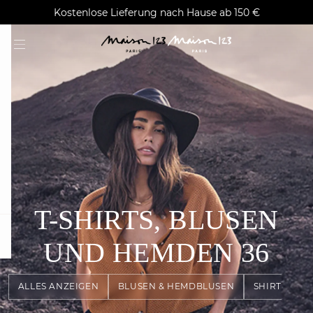
AGUA : Entdecken Sie unsere neue Kollektion
Kostenlose Lieferung nach Hause ab 150 €
Klarna auf Rechnung bezahlen
T-SHIRTS, BLUSEN
question
UND HEMDEN
36
ALLES ANZEIGEN
BLUSEN & HEMDBLUSEN
SHIRTS & TO