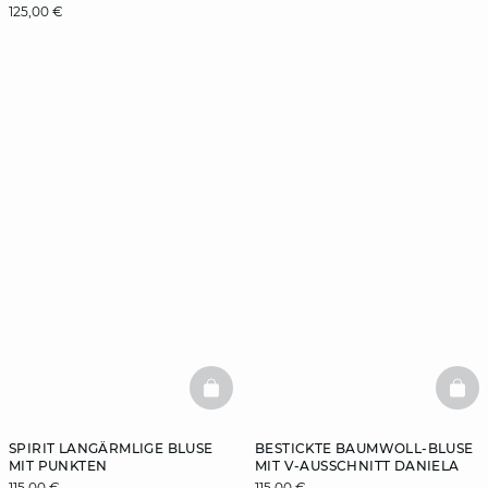
125,00 €
BASKETFULL
BAS
SPIRIT LANGÄRMLIGE BLUSE
BESTICKTE BAUMWOLL-BLUSE
MIT PUNKTEN
MIT V-AUSSCHNITT DANIELA
115,00 €
115,00 €