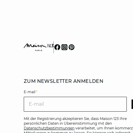
B
Wählen Sie die Kontaktfor
ZUM NEWSLETTER ANMELDEN
E-mail
*
E-m
Mit der Registrierung akzeptieren Sie, dass Maison 123 Ihre
persönlichen Daten in Übereinstimmung mit den
Datenschutzbestimmungen
verarbeitet, um Ihnen kommerzi
Mitteilungen zukommen zu lassen. Sie können sich jederzeit