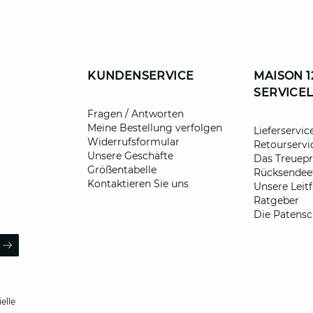
KUNDENSERVICE
MAISON 1
SERVICE
rauchen Sie Hilf
Fragen / Antworten
Meine Bestellung verfolgen
Lieferservic
Widerrufsformular
Retourservi
m, die am besten zu Ihrem Bedarf passt, und erhalten 
Unsere Geschäfte
Das Treue
eine Antwort.
Größentabelle
Rücksendeet
Kontaktieren Sie uns
Unsere Leit
Ratgeber
Die Patensc
ail
ARROW
elle