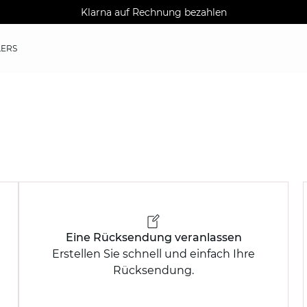
AGUA : Entdecken Sie unsere neue Kollektion
Kostenlose Lieferung nach Hause ab 150 €
Klarna auf Rechnung bezahlen
LERS
Eine Rücksendung veranlassen
Erstellen Sie schnell und einfach Ihre
Rücksendung.