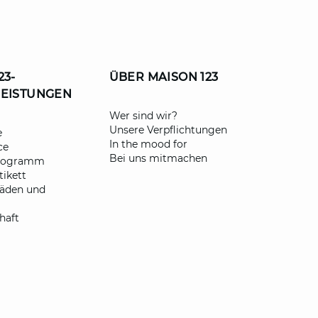
23-
ÜBER MAISON 123
LEISTUNGEN
e?
​Wer sind wir?
Unsere Verpflichtungen
e
In the mood for
ce
Sie so schnell wie möglich
Bei uns mitmachen
programm
ikett
fäden und
haft