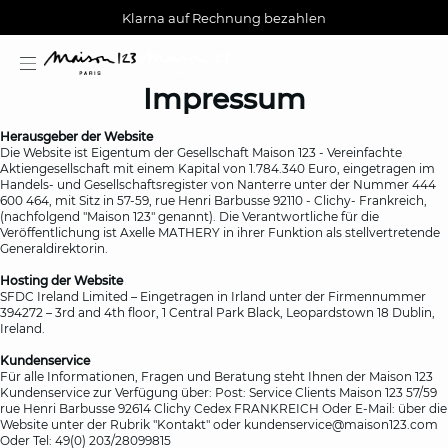
AGUA : Entdecken Sie unsere neue Kollektion
Kostenlose Lieferung nach Hause ab 150 €
Klarna auf Rechnung bezahlen
Impressum
Herausgeber der Website
Die Website ist Eigentum der Gesellschaft Maison 123 - Vereinfachte
Aktiengesellschaft mit einem Kapital von 1.784.340 Euro, eingetragen im
Handels- und Gesellschaftsregister von Nanterre unter der Nummer 444
600 464, mit Sitz in 57-59, rue Henri Barbusse 92110 - Clichy- Frankreich,
estion
(nachfolgend "Maison 123" genannt). Die Verantwortliche für die
Veröffentlichung ist Axelle MATHERY in ihrer Funktion als stellvertretende
Generaldirektorin.
Hosting der Website
SFDC Ireland Limited – Eingetragen in Irland unter der Firmennummer
394272 – 3rd and 4th floor, 1 Central Park Black, Leopardstown 18 Dublin,
Ireland.
Kundenservice
Für alle Informationen, Fragen und Beratung steht Ihnen der Maison 123
Kundenservice zur Verfügung über: Post: Service Clients Maison 123 57/59
rue Henri Barbusse 92614 Clichy Cedex FRANKREICH Oder E-Mail: über die
Website unter der Rubrik "Kontakt" oder kundenservice@maison123.com
Oder Tel: 49(0) 203/28099815