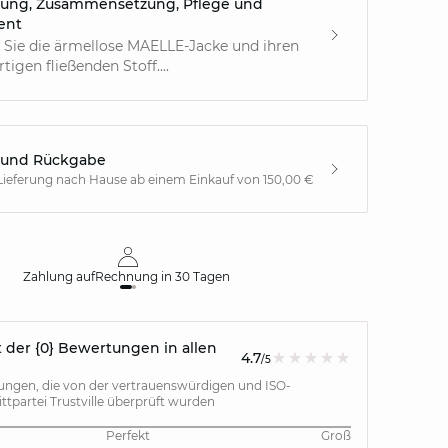
ung, Zusammensetzung, Pflege und
ent
 Sie die ärmellose MAELLE-Jacke und ihren
rtigen fließenden Stoff....
 und Rückgabe
Lieferung nach Hause ab einem Einkauf von 150,00 €
Zahlung auf
Rechnung
in 30 Tagen
Kos
 der {0} Bewertungen in allen
4.7
/5
gen, die von der vertrauenswürdigen und ISO-
rittpartei Trustville überprüft wurden
Perfekt
Groß