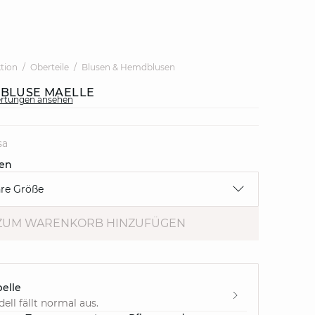
ktion
Oberteile
Blusen & Hemdblusen
 BLUSE MAELLE
ertungen ansehen
sa
en
hre Größe
ZUM WARENKORB HINZUFÜGEN
elle
ell fällt normal aus.