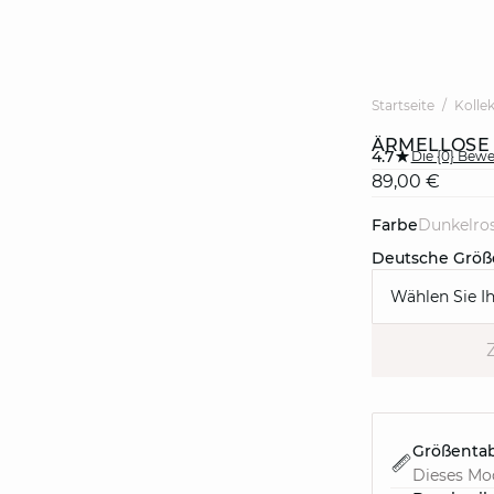
Startseite
Kolle
ÄRMELLOSE
4.7
Die {0} Bew
89,00 €
Farbe
dunkelro
Deutsche Größ
Wählen Sie I
Größentab
Dieses Mod