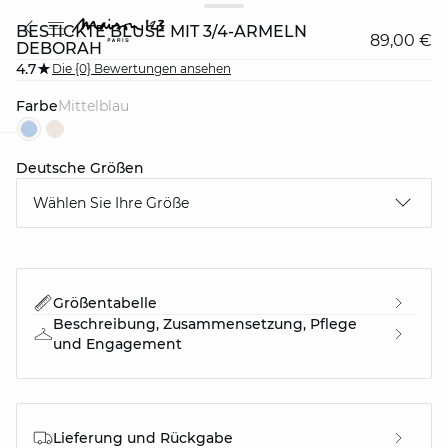
BESTICKTE BLUSE MIT 3/4-ÄRMELN
89,00 €
DEBORAH
4.7
Die {0} Bewertungen ansehen
Farbe
mittelblau
Deutsche Größen
question
Wählen Sie Ihre Größe
Größentabelle
Beschreibung, Zusammensetzung, Pflege
und Engagement
Lieferung und Rückgabe