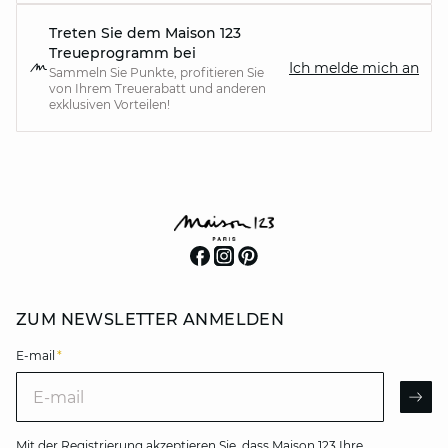
Treten Sie dem Maison 123
Treueprogramm bei
Ich melde mich an
Sammeln Sie Punkte, profitieren Sie
von Ihrem Treuerabatt und anderen
exklusiven Vorteilen!
ZUM NEWSLETTER ANMELDEN
E-mail
*
E-mail
AR
Mit der Registrierung akzeptieren Sie, dass Maison 123 Ihre