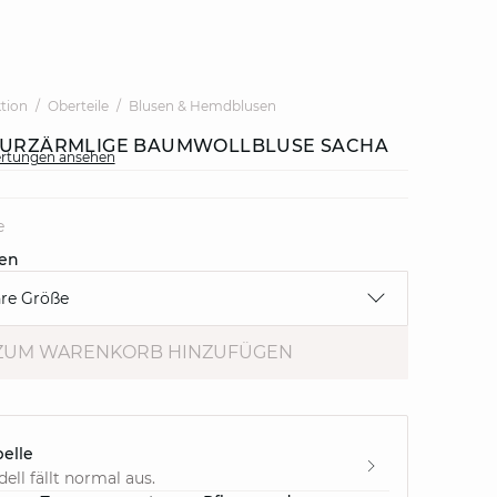
ktion
Oberteile
Blusen & Hemdblusen
 KURZÄRMLIGE BAUMWOLLBLUSE SACHA
ertungen ansehen
e
en
hre Größe
ZUM WARENKORB HINZUFÜGEN
elle
ell fällt normal aus.