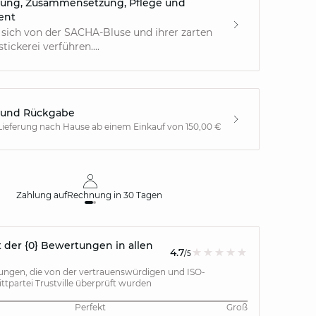
ung, Zusammensetzung, Pflege und
ent
 sich von der SACHA-Bluse und ihrer zarten
ickerei verführen....
 und Rückgabe
Lieferung nach Hause ab einem Einkauf von 150,00 €
Zahlung auf
Rechnung
in 30 Tagen
Kos
 der {0} Bewertungen in allen
4.7
/5
gen, die von der vertrauenswürdigen und ISO-
rittpartei Trustville überprüft wurden
Perfekt
Groß