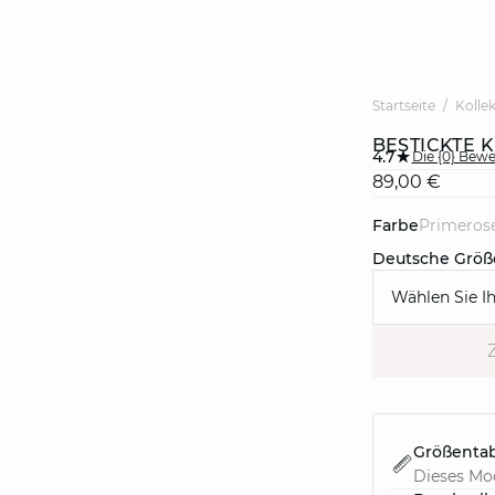
Startseite
Kolle
BESTICKTE
4.7
Die {0} Bew
89,00 €
Farbe
primeros
Deutsche Größ
Wählen Sie I
Größentab
Dieses Mod