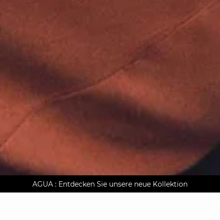
AGUA : Entdecken Sie unsere neue Kollektion
Kostenlose Lieferung nach Hause ab 150 €
Klarna auf Rechnung bezahlen