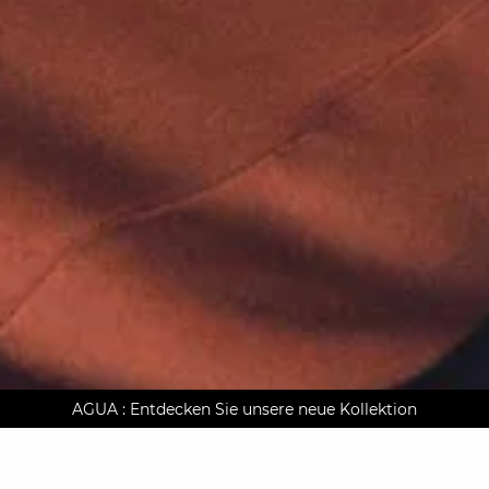
AGUA : Entdecken Sie unsere neue Kollektion
Kostenlose Lieferung nach Hause ab 150 €
Klarna auf Rechnung bezahlen