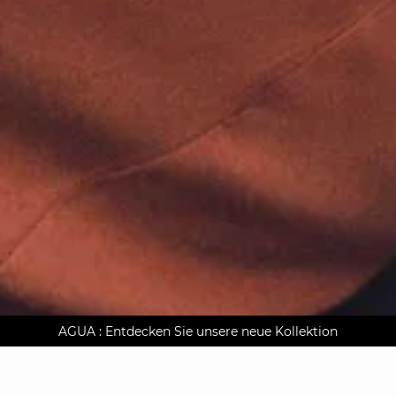
AGUA : Entdecken Sie unsere neue Kollektion
Kostenlose Lieferung nach Hause ab 150 €
Klarna auf Rechnung bezahlen