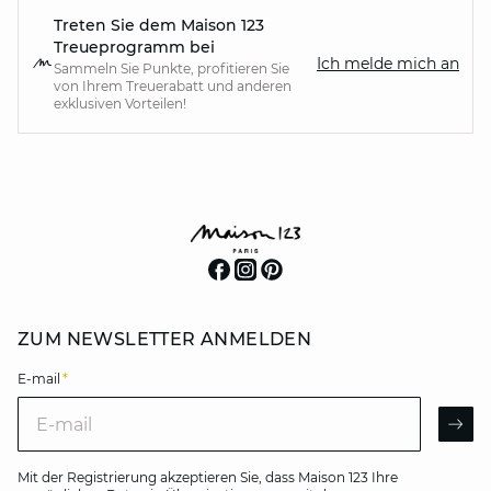
Treten Sie dem Maison 123
Treueprogramm bei
Ich melde mich an
Sammeln Sie Punkte, profitieren Sie
von Ihrem Treuerabatt und anderen
exklusiven Vorteilen!
ZUM NEWSLETTER ANMELDEN
E-mail
*
E-mail
AR
Mit der Registrierung akzeptieren Sie, dass Maison 123 Ihre