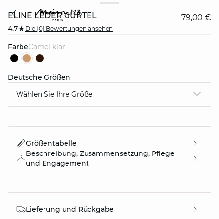
ELINE LEDER GÜRTEL
79,00 €
4.7
Die {0} Bewertungen ansehen
Farbe
camel klar
Deutsche Größen
question
Wählen Sie Ihre Größe
Größentabelle
Beschreibung, Zusammensetzung, Pflege
und Engagement
Lieferung und Rückgabe