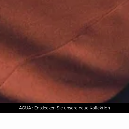
AGUA : Entdecken Sie unsere neue Kollektion
Kostenlose Lieferung nach Hause ab 150 €
Klarna auf Rechnung bezahlen