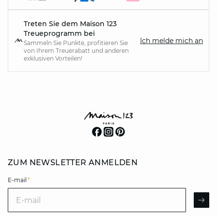
Treten Sie dem Maison 123
Treueprogramm bei
Ich melde mich an
Sammeln Sie Punkte, profitieren Sie
von Ihrem Treuerabatt und anderen
exklusiven Vorteilen!
ZUM NEWSLETTER ANMELDEN
E-mail
*
E-mail
AR