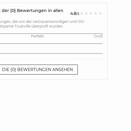
 der {0} Bewertungen in allen
4.8
/5
gen, die von der vertrauenswürdigen und ISO-
rittpartei Trustville überprüft wurden
Perfekt
Groß
DIE {0} BEWERTUNGEN ANSEHEN