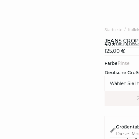
Startseite
Kolle
JEANS CRO
4.8
Die {0} Bew
125,00 €
Farbe
rinse
Deutsche Größ
Wählen Sie I
Größentab
Dieses Mod