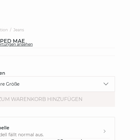
ktion
Jeans
PPED MAE
ertungen ansehen
en
hre Größe
ZUM WARENKORB HINZUFÜGEN
elle
ell fällt normal aus.