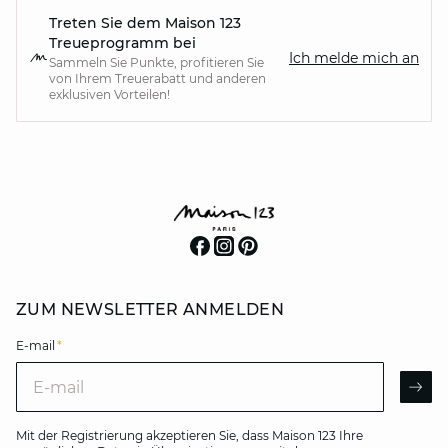
Treten Sie dem Maison 123
Treueprogramm bei
Ich melde mich an
Sammeln Sie Punkte, profitieren Sie
von Ihrem Treuerabatt und anderen
exklusiven Vorteilen!
ZUM NEWSLETTER ANMELDEN
E-mail
*
E-mail
AR
Mit der Registrierung akzeptieren Sie, dass Maison 123 Ihre