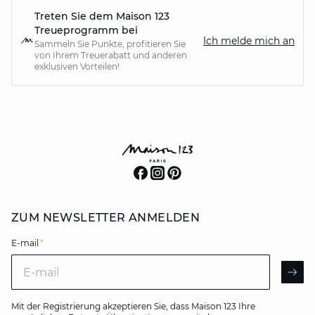
Treten Sie dem Maison 123
Treueprogramm bei
Ich melde mich an
Sammeln Sie Punkte, profitieren Sie
von Ihrem Treuerabatt und anderen
exklusiven Vorteilen!
ZUM NEWSLETTER ANMELDEN
E-mail
*
E-mail
AR
Mit der Registrierung akzeptieren Sie, dass Maison 123 Ihre