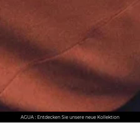
AGUA : Entdecken Sie unsere neue Kollektion
Kostenlose Lieferung nach Hause ab 150 €
Klarna auf Rechnung bezahlen