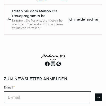
Treten Sie dem Maison 123
Treueprogramm bei
Ich melde mich an
Sammeln Sie Punkte, profitieren Sie
von Ihrem Treuerabatt und anderen
exklusiven Vorteilen!
ZUM NEWSLETTER ANMELDEN
E-mail
*
E-mail
AR