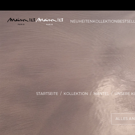
NEUHEITEN
KOLLEKTION
BESTSEL
STARTSEITE
KOLLEKTION
MÄNTEL
UNSERE K
ALLES A