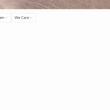
ben
We Care