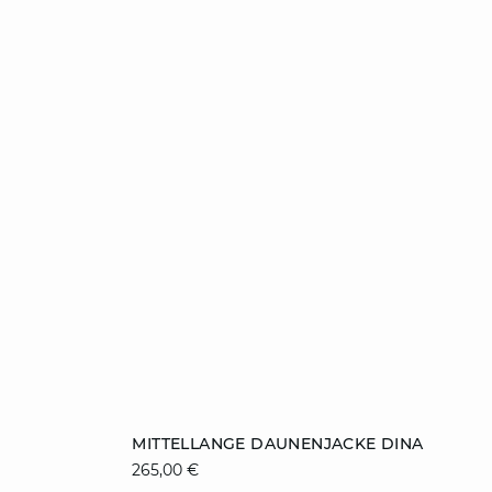
ZUM WARENKORB HINZUFÜGEN
MITTELLANGE DAUNENJACKE DINA
265,00 €
34
36
38
40
42