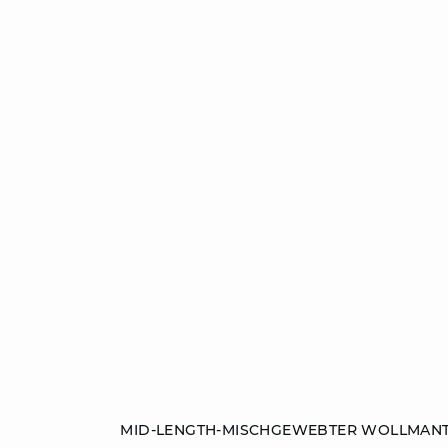
ZUM WARENKORB HINZUFÜGEN
MID-LENGTH-MISCHGEWEBTER WOLLMAN