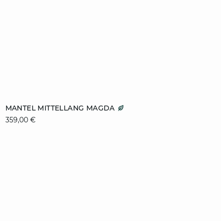
ZUM WARENKORB HINZUFÜGEN
MANTEL MITTELLANG MAGDA
359,00 €
XS
S
M
L
XL
video