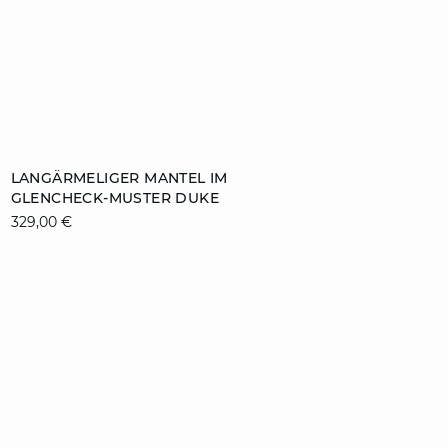
ZUM WARENKORB HINZUFÜGEN
LANGÄRMELIGER MANTEL IM
GLENCHECK-MUSTER DUKE
XS
S
M
L
329,00 €
XL