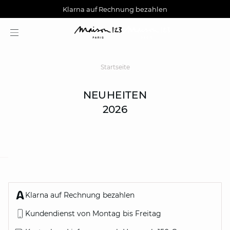
AGUA : Entdecken Sie unsere neue Kollektion
Kostenlose Lieferung nach Hause ab 150 €
Klarna auf Rechnung bezahlen
Startseite
NEUHEITEN
2026
question
Klarna auf Rechnung bezahlen
Kundendienst von Montag bis Freitag