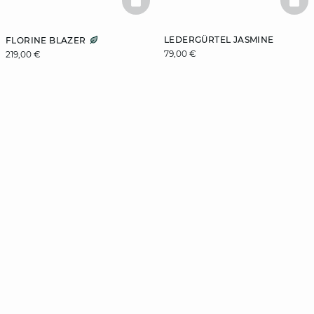
BASKETFULL
BAS
LEDERGÜRTEL JASMINE
FLORINE BLAZER
79,00 €
219,00 €