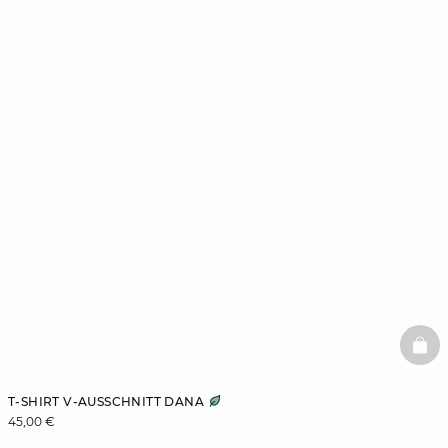
BAS
T-SHIRT V-AUSSCHNITT DANA
45,00 €