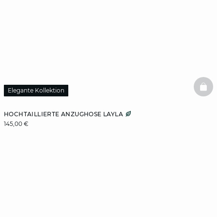
BAS
Elegante Kollektion
HOCHTAILLIERTE ANZUGHOSE LAYLA
145,00 €