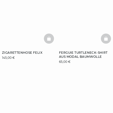
BASKETFULL
BAS
ZIGARETTENHOSE FELIX
FERGUIE TURTLENECK-SHIRT
AUS MODAL BAUMWOLLE
145,00 €
65,00 €