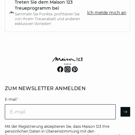
Treten Sie dem Maison 123
Treueprogramm bei
Ich melde mich an
Sammeln Sie Punkte, profitieren Sie
von Ihrem Treuerabatt und anderen
exklusiven Vorteilen!
ZUM NEWSLETTER ANMELDEN
E-mail
*
E-mail
AR
Mit der Registrierung akzeptieren Sie, dass Maison 123 Ihre
persönlichen Daten in Übereinstimmung mit den