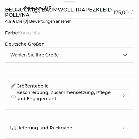
BEDRUCKTES BAUMWOLL-TRAPEZKLEID
175,00 €
POLLYNA
4.5
Die {0} Bewertungen ansehen
Farbe
könig blau
Deutsche Größen
question
Wählen Sie Ihre Größe
Größentabelle
Beschreibung, Zusammensetzung, Pflege
und Engagement
Lieferung und Rückgabe