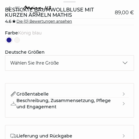
BESTICKTE BAUMWOLLBLUSE MIT
89,00 €
KURZEN ÄRMELN MATHIS
4.6
Die {0} Bewertungen ansehen
Farbe
könig blau
Deutsche Größen
question
Wählen Sie Ihre Größe
Größentabelle
Beschreibung, Zusammensetzung, Pflege
und Engagement
Lieferung und Rückgabe