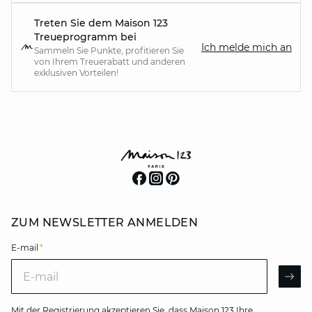
Treten Sie dem Maison 123
Treueprogramm bei
Ich melde mich an
Sammeln Sie Punkte, profitieren Sie
von Ihrem Treuerabatt und anderen
exklusiven Vorteilen!
ZUM NEWSLETTER ANMELDEN
E-mail
*
E-mail
AR
Mit der Registrierung akzeptieren Sie, dass Maison 123 Ihre