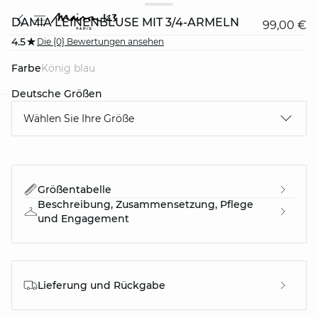
DAMIA LEINENBLUSE MIT 3/4-ÄRMELN
99,00 €
4.5
Die {0} Bewertungen ansehen
Farbe
könig blau
Deutsche Größen
Wählen Sie Ihre Größe
question
Größentabelle
Beschreibung, Zusammensetzung, Pflege
und Engagement
Lieferung und Rückgabe