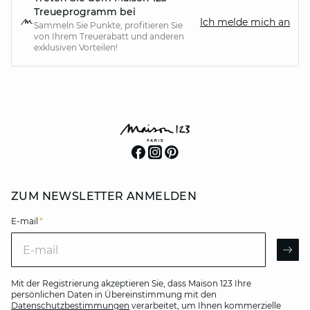
Treueprogramm bei
Ich melde mich an
Sammeln Sie Punkte, profitieren Sie
von Ihrem Treuerabatt und anderen
exklusiven Vorteilen!
ZUM NEWSLETTER ANMELDEN
E-mail
*
E-mail
AR
Mit der Registrierung akzeptieren Sie, dass Maison 123 Ihre
persönlichen Daten in Übereinstimmung mit den
Datenschutzbestimmungen
verarbeitet, um Ihnen kommerzielle