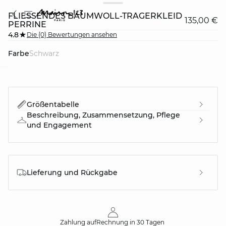
FLIESSENDES BAUMWOLL-TRÄGERKLEID P
135,00 €
ERRINE
4.8
Die {0} Bewertungen ansehen
Farbe
schwarz
question
Größentabelle
Beschreibung, Zusammensetzung, Pflege
und Engagement
Lieferung und Rückgabe
Zahlung auf
Rechnung
in 30 Tagen