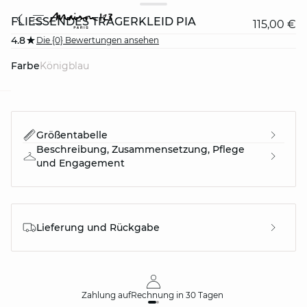
FLIESSENDES TRÄGERKLEID PIA
115,00 €
4.8
Die {0} Bewertungen ansehen
Farbe
königblau
question
Größentabelle
Beschreibung, Zusammensetzung, Pflege
und Engagement
Lieferung und Rückgabe
Zahlung auf
Rechnung
in 30 Tagen