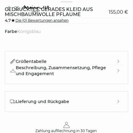
GEDRUCKTES, GERADES KLEID AUS
155,00 €
MISCHBAUMWOLLE PFLAUME
4.7
Die {0} Bewertungen ansehen
Farbe
königsblau
question
Größentabelle
Beschreibung, Zusammensetzung, Pflege
und Engagement
Lieferung und Rückgabe
Zahlung auf
Rechnung
in 30 Tagen